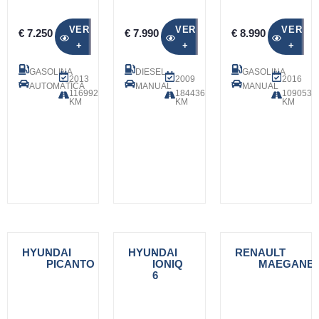
VER
VER
VER
€ 7.250
€ 7.990
€ 8.990
+
+
+
GASOLINA
DIESEL
GASOLINA
2013
2009
2016
AUTOMÁTICA
MANUAL
MANUAL
116992
184436
109053
KM
KM
KM
HYUNDAI
-
HYUNDAI
-
RENAULT
-
PICANTO
IONIQ
MAEGANE
6