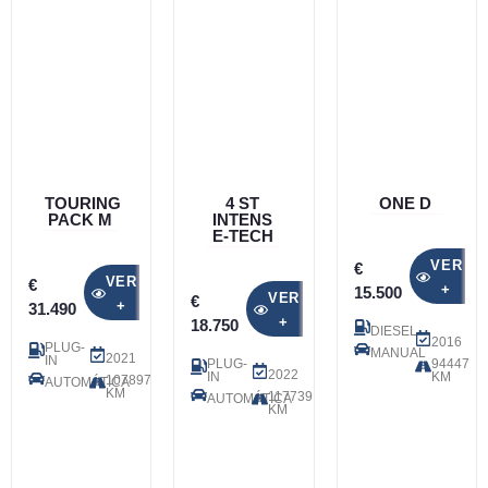
TOURING
4 ST
ONE D
PACK M
INTENS
E-TECH
VER
€
VER
€
+
15.500
VER
€
+
31.490
+
18.750
DIESEL
2016
PLUG-
MANUAL
2021
IN
PLUG-
94447
2022
IN
KM
107897
AUTOMÁTICA
KM
117739
AUTOMÁTICA
KM