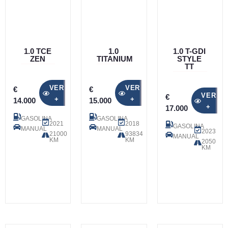
1.0 TCE
1.0
1.0 T-GDI
ZEN
TITANIUM
STYLE
TT
VER
VER
€
€
VER
€
+
+
14.000
15.000
+
17.000
GASOLINA
GASOLINA
2021
2018
GASOLINA
MANUAL
MANUAL
2023
21000
93834
MANUAL
KM
KM
2050
KM