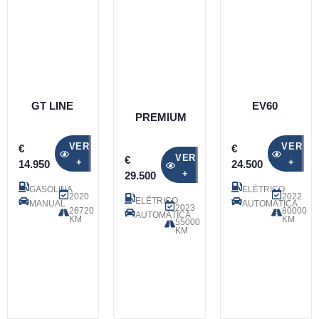
GT LINE
EV60
PREMIUM
VER
VER
€
€
VER
€
+
+
14.950
24.500
+
29.500
GASOLINA
ELÉTRICO
2020
2022
ELÉTRICO
MANUAL
AUTOMÁTICA
2023
26720
80000
AUTOMÁTICA
KM
KM
55000
KM