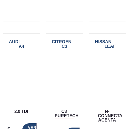
AUDI
-
CITROEN
-
NISSAN
-
A4
C3
LEAF
2.0 TDI
C3
N-
PURETECH
CONNECTA
ACENTA
VER
€