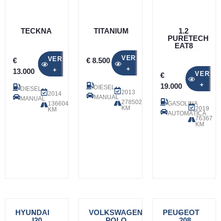
TECKNA
TITANIUM
1.2
PURETECH
EAT8
VER
VER
€
€ 8.500
+
+
13.000
VER
€
+
19.000
DIESEL
DIESEL
2013
2014
MANUAL
MANUAL
278502
136604
GASOLINA
KM
2019
KM
AUTOMÁTICA
76367
KM
HYUNDAI
-
VOLKSWAGEN
-
PEUGEOT
-
I20
POLO
208