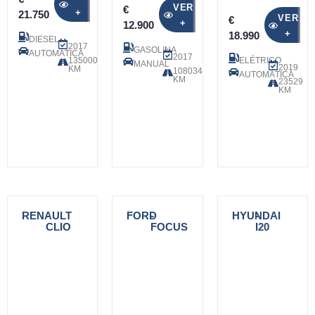
VER
€
+
21.750
VER
€
+
12.900
+
18.990
DIESEL
2017
GASOLINA
AUTOMÁTICA
2017
135000
ELÉTRICO
MANUAL
2019
KM
108034
AUTOMÁTICA
KM
23529
KM
RENAULT
-
FORD
-
HYUNDAI
-
CLIO
FOCUS
I20