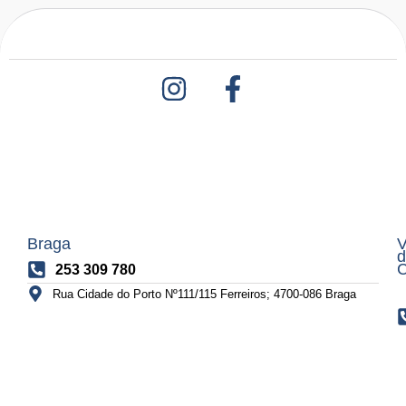
Braga
V
d
C
253 309 780
Rua Cidade do Porto Nº111/115 Ferreiros; 4700-086 Braga