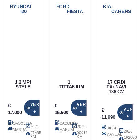
HYUNDAI
-
FORD
-
KIA
-
I20
FIESTA
CARENS
1.2 MPI
1.
17 CRDI
STYLE
TITTANIUM
TX+NAVI
136 CV
VER
VER
€
€
VER
€
+
+
17.000
15.500
+
11.990
GASOLINA
GASOLINA
2021
2019
DIESEL
MANUAL
MANUAL
2013
27485
90018
MANUAL
KM
KM
192000