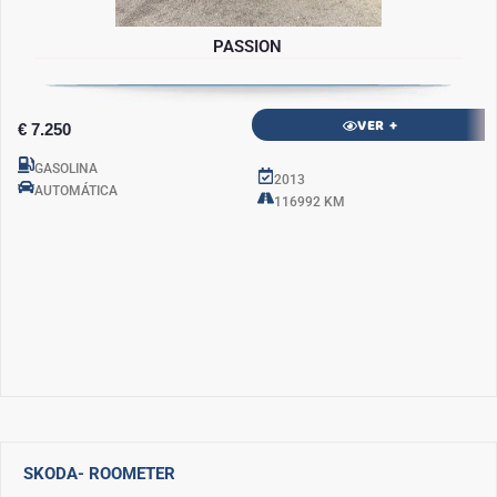
PASSION
VER +
€ 7.250
GASOLINA
2013
AUTOMÁTICA
116992 KM
SKODA
- ROOMETER