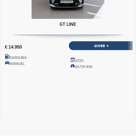
GT LINE
VER +
€ 14.950
GASOLINA
2020
MANUAL
26720 KM