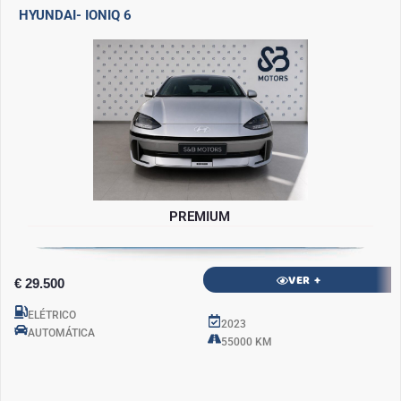
HYUNDAI
- IONIQ 6
PREMIUM
VER +
€ 29.500
ELÉTRICO
2023
AUTOMÁTICA
55000 KM