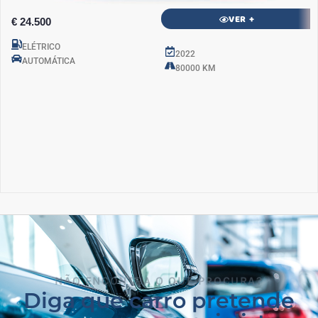
VER +
€ 24.500
ELÉTRICO
2022
AUTOMÁTICA
80000 KM
NÃO ENCONTRA O QUE PROCURA?
Diga que carro pretende