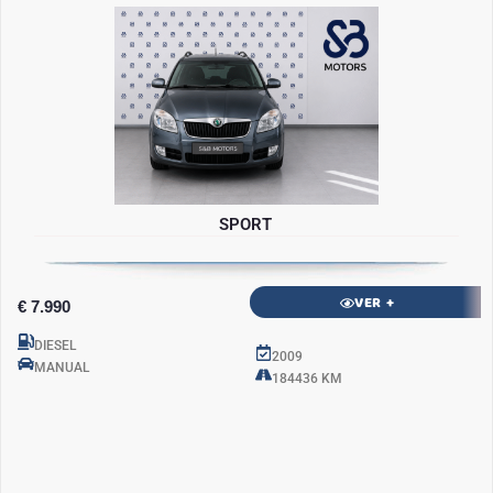
SPORT
VER +
€ 7.990
DIESEL
2009
MANUAL
184436 KM