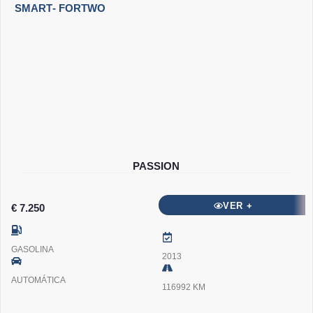
SMART
- FORTWO
PASSION
VER +
€ 7.250
GASOLINA
2013
AUTOMÁTICA
116992 KM