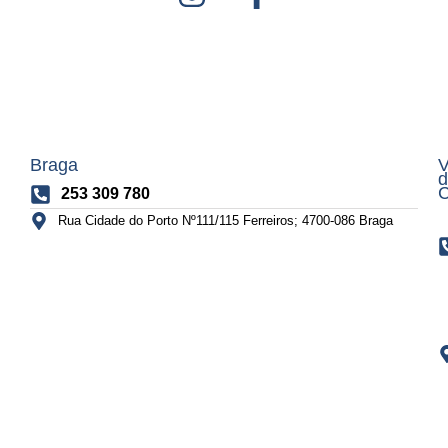
Braga
V
d
C
253 309 780
Rua Cidade do Porto Nº111/115 Ferreiros; 4700-086 Braga