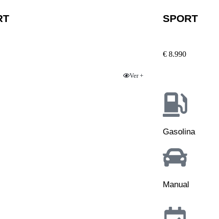
RT
SPORT
€ 8.990
Ver +
Gasolina
l
Manual