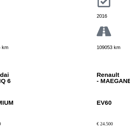
2016
6 km
109053 km
dai
Renault
IQ 6
- MAEGAN
MIUM
EV60
0
€ 24.500