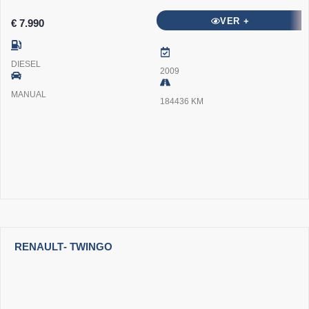
VER +
€ 7.990
DIESEL
2009
MANUAL
184436 KM
RENAULT
- TWINGO