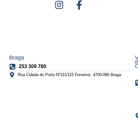
Braga
V
d
C
253 309 780
Rua Cidade do Porto Nº111/115 Ferreiros; 4700-086 Braga