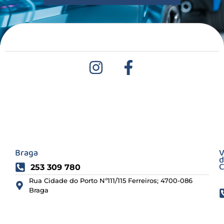
Braga
V
d
C
253 309 780
Rua Cidade do Porto Nº111/115 Ferreiros; 4700-086
Braga