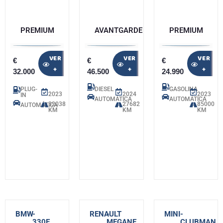
PREMIUM
AVANTGARDE
PREMIUM
VER
VER
VER
€
€
€
+
+
+
32.000
46.500
24.990
PLUG-
DIESEL
GASOLINA
2023
2024
2023
IN
AUTOMÁTICA
AUTOMÁTICA
32038
27682
85000
AUTOMÁTICA
KM
KM
KM
BMW
-
RENAULT
-
MINI
-
330E
MEGANE
CLUBMAN