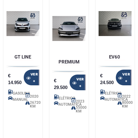
GT LINE
EV60
PREMIUM
VER
VER
€
€
VER
€
+
+
14.950
24.500
+
29.500
GASOLINA
ELÉTRICO
2020
2022
ELÉTRICO
MANUAL
AUTOMÁTICA
2023
26720
80000
AUTOMÁTICA
KM
KM
55000
KM