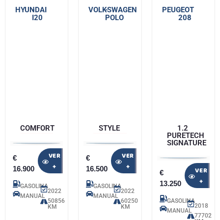
HYUNDAI
-
VOLKSWAGEN
-
PEUGEOT
-
I20
POLO
208
COMFORT
STYLE
1.2
PURETECH
SIGNATURE
VER
VER
€
€
+
+
16.900
16.500
VER
€
+
13.250
GASOLINA
GASOLINA
2022
2022
MANUAL
MANUAL
50856
60250
GASOLINA
2018
KM
KM
MANUAL
77702