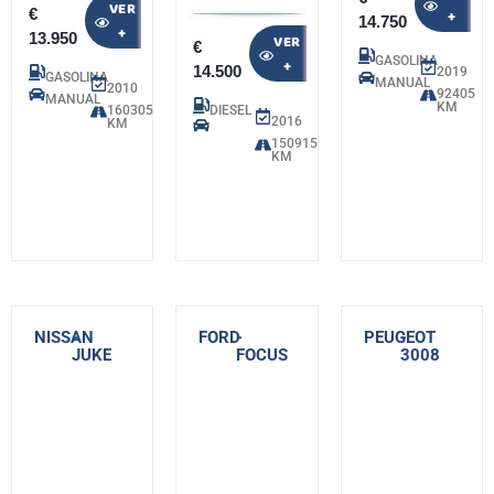
VER
€
+
14.750
+
13.950
VER
€
GASOLINA
+
14.500
2019
GASOLINA
MANUAL
2010
92405
MANUAL
KM
160305
DIESEL
2016
KM
150915
KM
NISSAN
-
FORD
-
PEUGEOT
-
JUKE
FOCUS
3008