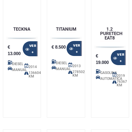
TECKNA
TITANIUM
1.2
PURETECH
EAT8
VER
VER
€
€ 8.500
+
+
13.000
VER
€
+
19.000
DIESEL
DIESEL
2013
2014
MANUAL
MANUAL
278502
136604
GASOLINA
KM
2019
KM
AUTOMÁTICA
76367
KM