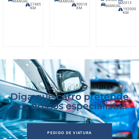
MANUAL
MANUAL
2013
27485
90018
MANUAL
KM
KM
192000
KM
NÃO ENCONTRA O QUE PROCURA?
Diga que carro pretende
aos nossos especialistas
PEDIDO DE VIATURA