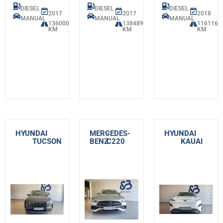
DIESEL
DIESEL
DIESEL
2017
2017
2018
MANUAL
MANUAL
MANUAL
136000
138489
116116
KM
KM
KM
HYUNDAI
-
MERCEDES-
-
HYUNDAI
-
TUCSON
BENZ
C220
KAUAI