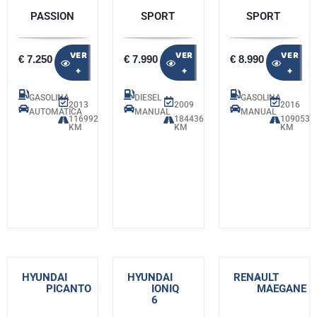
PASSION
SPORT
SPORT
VER
VER
VER
€ 7.250
€ 7.990
€ 8.990
+
+
+
GASOLINA
DIESEL
GASOLINA
2013
2009
2016
AUTOMÁTICA
MANUAL
MANUAL
116992
184436
109053
KM
KM
KM
HYUNDAI
-
HYUNDAI
-
RENAULT
-
PICANTO
IONIQ
MAEGANE
6