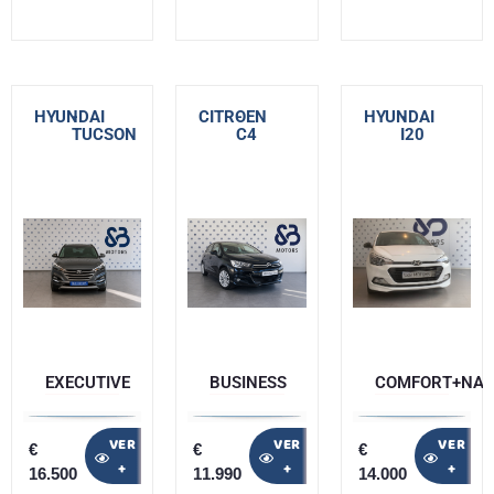
HYUNDAI
-
CITROEN
-
HYUNDAI
-
TUCSON
C4
I20
EXECUTIVE
BUSINESS
COMFORT+NAV
VER
VER
VER
€
€
€
+
+
+
16.500
11.990
14.000