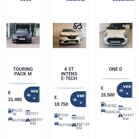
TOURING
4 ST
ONE D
PACK M
INTENS
E-TECH
VER
€
VER
€
+
15.500
VER
€
+
31.490
+
18.750
DIESEL
2016
PLUG-
MANUAL
2021
IN
PLUG-
94447
2022
IN
KM
107897
AUTOMÁTICA
KM
117739
AUTOMÁTICA
KM