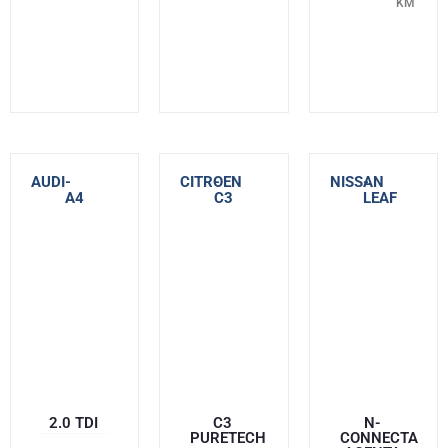
KM
AUDI
-
CITROEN
-
NISSAN
-
A4
C3
LEAF
2.0 TDI
C3
N-
PURETECH
CONNECTA