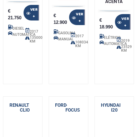
ACENTA
VER
€
VER
€
+
21.750
VER
€
+
12.900
+
18.990
DIESEL
2017
GASOLINA
AUTOMÁTICA
2017
135000
ELÉTRICO
MANUAL
2019
KM
108034
AUTOMÁTICA
KM
23529
KM
RENAULT
-
FORD
-
HYUNDAI
-
CLIO
FOCUS
I20