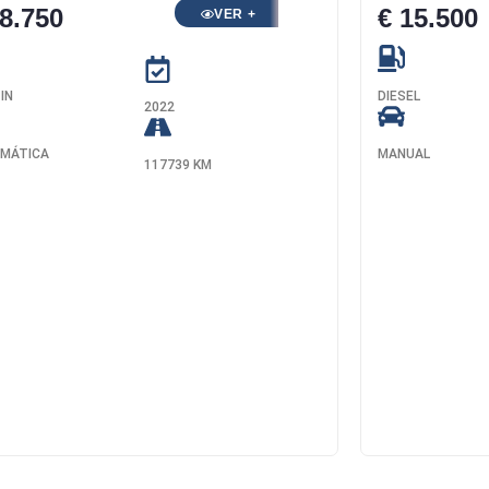
18.750
€ 15.500
VER +
IN
DIESEL
2022
MÁTICA
MANUAL
117739 KM