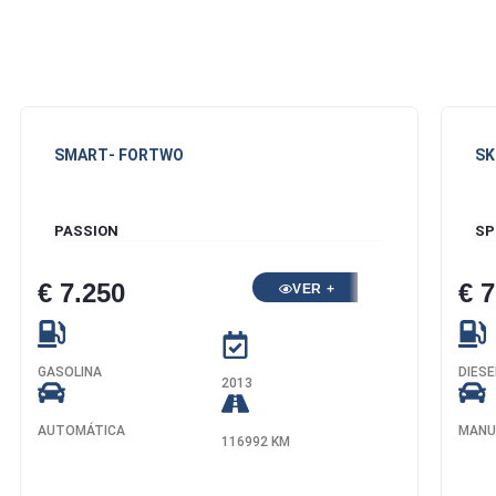
SMART
- FORTWO
SK
PASSION
SP
€ 7.250
€ 7
VER +
GASOLINA
DIESE
2013
AUTOMÁTICA
MANU
116992 KM