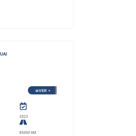
AUAI
VER +
2023
85000 KM