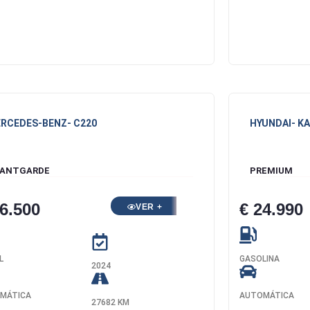
RCEDES-BENZ
- C220
HYUNDAI
- K
ANTGARDE
PREMIUM
46.500
€ 24.990
VER +
L
GASOLINA
2024
MÁTICA
AUTOMÁTICA
27682 KM