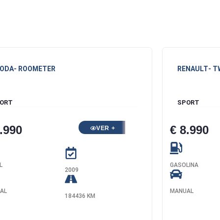
ODA
- ROOMETER
RENAULT
- 
ORT
SPORT
.990
€ 8.990
VER +
L
GASOLINA
2009
AL
MANUAL
184436 KM