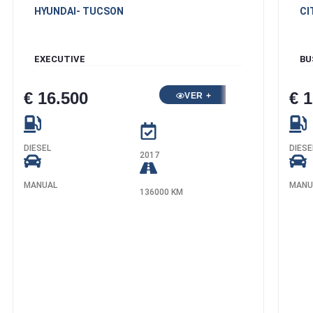
HYUNDAI
- TUCSON
CI
EXECUTIVE
BU
€ 16.500
€ 
VER +
DIESEL
DIESE
2017
MANUAL
MANU
136000 KM