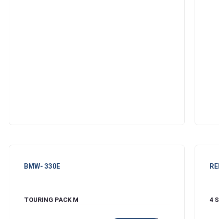
BMW
- 330E
RE
TOURING PACK M
4 