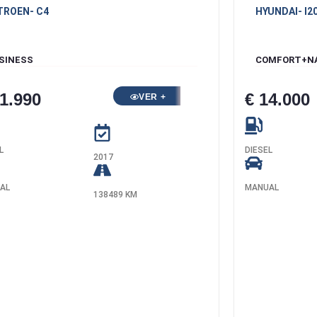
TROEN
- C4
HYUNDAI
- I2
SINESS
COMFORT+N
11.990
€ 14.000
VER +
L
DIESEL
2017
AL
MANUAL
138489 KM