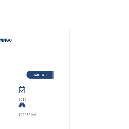
TWINGO
VER +
2016
109053 KM