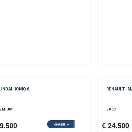
UNDAI
- IONIQ 6
RENAULT
- 
EMIUM
EV60
29.500
€ 24.500
VER +