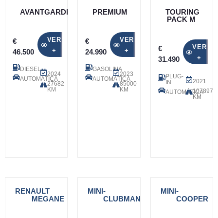
AVANTGARDE
PREMIUM
TOURING
PACK M
VER
VER
€
€
VER
€
+
+
46.500
24.990
+
31.490
DIESEL
GASOLINA
2024
2023
PLUG-
AUTOMÁTICA
AUTOMÁTICA
2021
IN
27682
85000
KM
KM
107897
AUTOMÁTICA
KM
RENAULT
-
MINI
-
MINI
-
MEGANE
CLUBMAN
COOPER