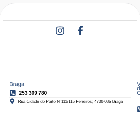
Braga
V
d
C
253 309 780
Rua Cidade do Porto Nº111/115 Ferreiros; 4700-086 Braga