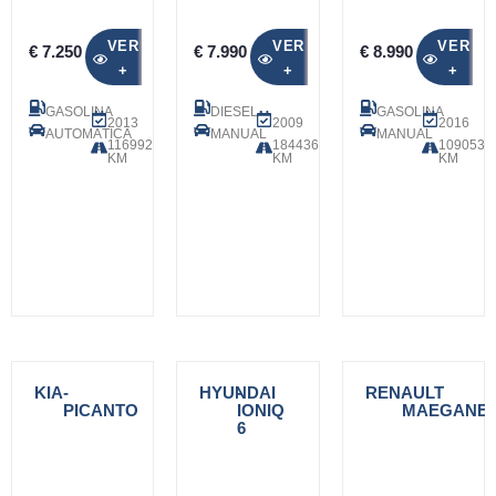
VER
VER
VER
€ 7.250
€ 7.990
€ 8.990
+
+
+
GASOLINA
DIESEL
GASOLINA
2013
2009
2016
AUTOMÁTICA
MANUAL
MANUAL
116992
184436
109053
KM
KM
KM
KIA
-
HYUNDAI
-
RENAULT
-
PICANTO
IONIQ
MAEGANE
6