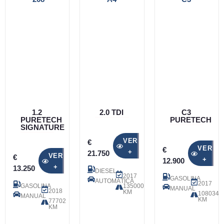
1.2
2.0 TDI
C3
PURETECH
PURETECH
SIGNATURE
VER
€
VER
€
+
21.750
VER
€
+
12.900
+
13.250
DIESEL
2017
GASOLINA
AUTOMÁTICA
2017
GASOLINA
135000
MANUAL
2018
KM
108034
MANUAL
KM
77702
KM