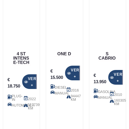
4 ST
ONE D
S
INTENS
CABRIO
E-TECH
VER
€
VER
€
+
15.500
VER
€
+
13.950
+
18.750
DIESEL
2016
GASOLINA
MANUAL
2010
PLUG-
94447
MANUAL
2022
IN
KM
160305
KM
117739
AUTOMÁTICA
KM