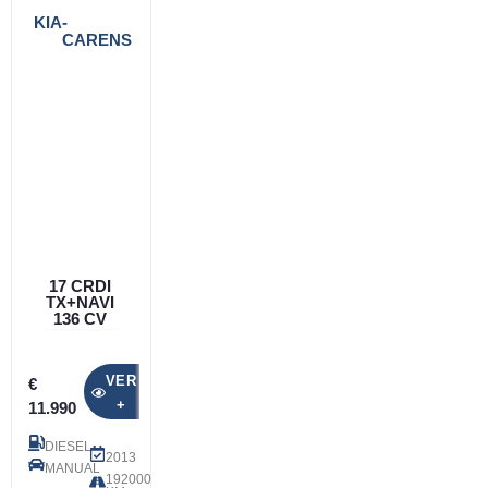
KIA
-
CARENS
17 CRDI
TX+NAVI
136 CV
VER
€
+
11.990
DIESEL
2013
MANUAL
192000