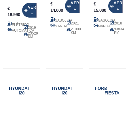
VER
VER
€
€
VER
€
+
+
14.000
15.000
+
18.990
GASOLINA
GASOLINA
2021
2018
ELÉTRICO
MANUAL
MANUAL
2019
21000
93834
AUTOMÁTICA
KM
KM
23529
KM
HYUNDAI
-
HYUNDAI
-
FORD
-
I20
I20
FIESTA