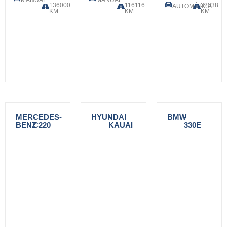
MANUAL
MANUAL
136000
116116
32038
AUTOMÁTICA
KM
KM
KM
MERCEDES-
-
HYUNDAI
-
BMW
-
BENZ
C220
KAUAI
330E