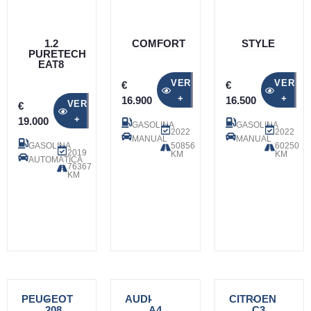
1.2
COMFORT
STYLE
PURETECH
EAT8
VER
VER
€
€
+
+
16.900
16.500
VER
€
+
19.000
GASOLINA
GASOLINA
2022
2022
MANUAL
MANUAL
GASOLINA
50856
60250
2019
KM
KM
AUTOMÁTICA
76367
KM
PEUGEOT
-
AUDI
-
CITROEN
-
208
A4
C3