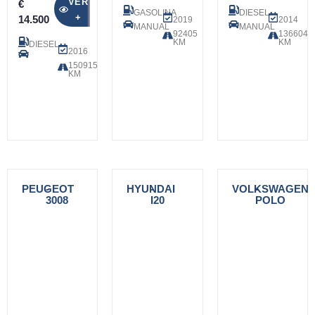
VER
€
GASOLINA
DIESEL
+
14.500
2019
2014
MANUAL
MANUAL
92405
136604
KM
KM
DIESEL
2016
150915
KM
PEUGEOT
-
HYUNDAI
-
VOLKSWAGEN
-
3008
I20
POLO