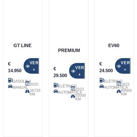
GT LINE
EV60
PREMIUM
VER
VER
€
€
VER
€
+
+
14.950
24.500
+
29.500
GASOLINA
ELÉTRICO
2020
2022
ELÉTRICO
MANUAL
AUTOMÁTICA
2023
26720
80000
AUTOMÁTICA
KM
KM
55000
KM