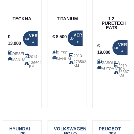
TECKNA
TITANIUM
1.2
PURETECH
EAT8
VER
VER
€
€ 8.500
+
+
13.000
VER
€
+
19.000
DIESEL
DIESEL
2013
2014
MANUAL
MANUAL
278502
136604
GASOLINA
KM
2019
KM
AUTOMÁTICA
76367
KM
HYUNDAI
-
VOLKSWAGEN
-
PEUGEOT
-
I20
POLO
208