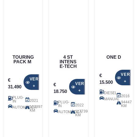
TOURING
4 ST
ONE D
PACK M
INTENS
E-TECH
VER
€
VER
€
+
15.500
VER
€
+
31.490
+
18.750
DIESEL
2016
PLUG-
MANUAL
2021
IN
PLUG-
94447
2022
IN
KM
107897
AUTOMÁTICA
KM
117739
AUTOMÁTICA
KM