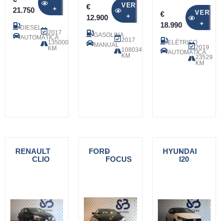
VER
€
+
21.750
VER
€
+
12.900
+
18.990
DIESEL
2017
GASOLINA
AUTOMÁTICA
2017
135000
ELÉTRICO
MANUAL
2019
KM
108034
AUTOMÁTICA
KM
23529
KM
RENAULT
-
FORD
-
HYUNDAI
-
CLIO
FOCUS
I20