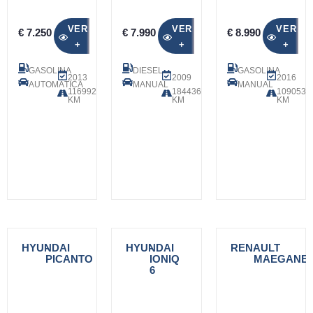
VER
VER
VER
€ 7.250
€ 7.990
€ 8.990
+
+
+
GASOLINA
DIESEL
GASOLINA
2013
2009
2016
AUTOMÁTICA
MANUAL
MANUAL
116992
184436
109053
KM
KM
KM
HYUNDAI
-
HYUNDAI
-
RENAULT
-
PICANTO
IONIQ
MAEGANE
6