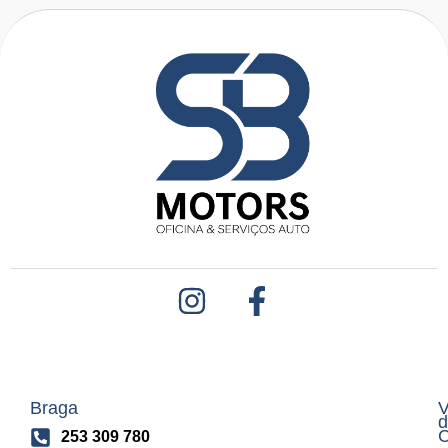
Braga
V
d
C
253 309 780