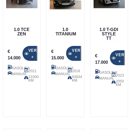
1.0 TCE
1.0
1.0 T-GDI
ZEN
TITANIUM
STYLE
TT
VER
VER
€
€
VER
€
+
+
14.000
15.000
+
17.000
GASOLINA
GASOLINA
2021
2018
GASOLINA
MANUAL
MANUAL
2023
21000
93834
MANUAL
KM
KM
2050
KM