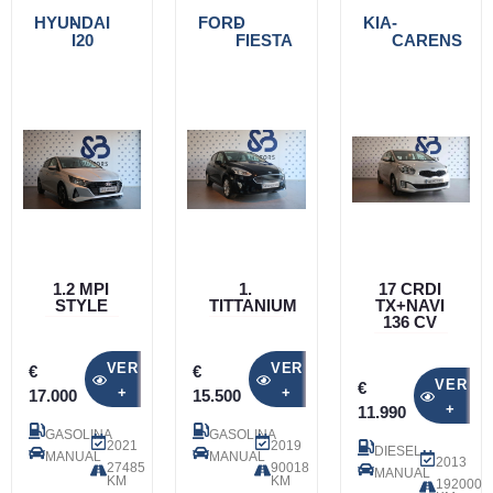
HYUNDAI
-
FORD
-
KIA
-
I20
FIESTA
CARENS
1.2 MPI
1.
17 CRDI
STYLE
TITTANIUM
TX+NAVI
136 CV
VER
VER
€
€
VER
€
+
+
17.000
15.500
+
11.990
GASOLINA
GASOLINA
2021
2019
DIESEL
MANUAL
MANUAL
2013
27485
90018
MANUAL
KM
KM
192000