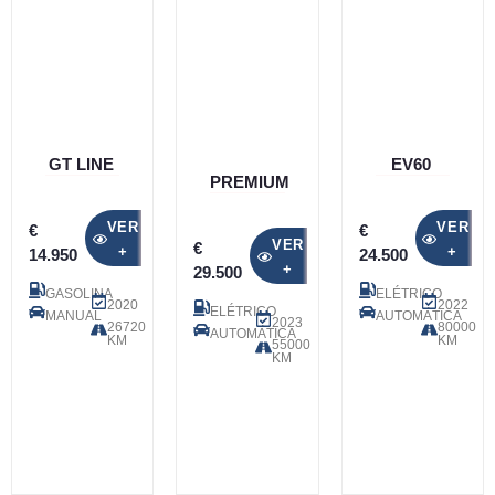
GT LINE
EV60
PREMIUM
VER
VER
€
€
VER
€
+
+
14.950
24.500
+
29.500
GASOLINA
ELÉTRICO
2020
2022
ELÉTRICO
MANUAL
AUTOMÁTICA
2023
26720
80000
AUTOMÁTICA
KM
KM
55000
KM