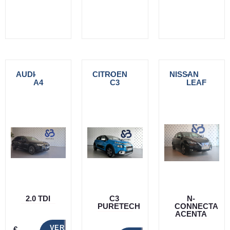
AUDI
-
CITROEN
-
NISSAN
-
A4
C3
LEAF
2.0 TDI
C3
N-
PURETECH
CONNECTA
ACENTA
VER
€