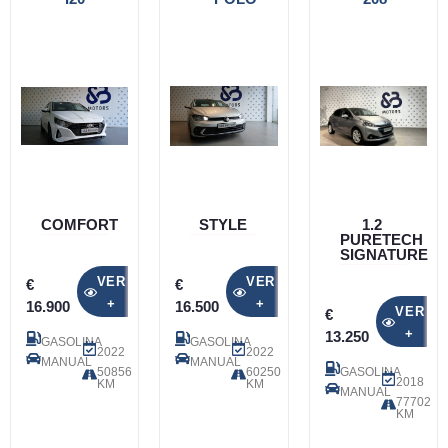
COMFORT
STYLE
1.2
PURETECH
SIGNATURE
VER
VER
€
€
+
+
16.900
16.500
VER
€
+
13.250
GASOLINA
GASOLINA
2022
2022
MANUAL
MANUAL
50856
60250
GASOLINA
2018
KM
KM
MANUAL
77702
KM