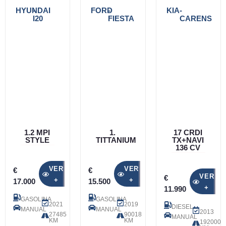
HYUNDAI
-
FORD
-
KIA
-
I20
FIESTA
CARENS
1.2 MPI
1.
17 CRDI
STYLE
TITTANIUM
TX+NAVI
136 CV
VER
VER
€
€
VER
€
+
+
17.000
15.500
+
11.990
GASOLINA
GASOLINA
2021
2019
DIESEL
MANUAL
MANUAL
2013
27485
90018
MANUAL
KM
KM
192000