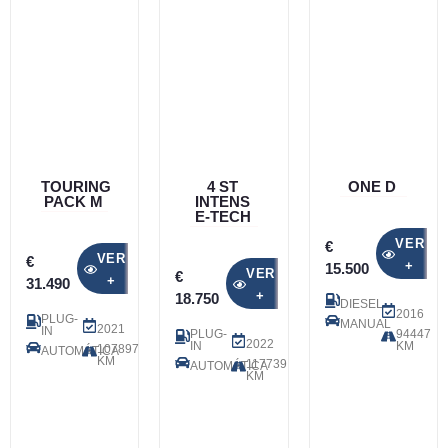
TOURING
4 ST
ONE D
PACK M
INTENS
E-TECH
VER
€
VER
€
+
15.500
VER
€
+
31.490
+
18.750
DIESEL
2016
PLUG-
MANUAL
2021
IN
PLUG-
94447
2022
IN
KM
107897
AUTOMÁTICA
KM
117739
AUTOMÁTICA
KM