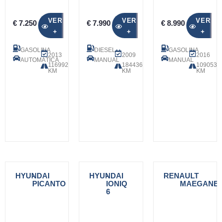
VER
VER
VER
€ 7.250
€ 7.990
€ 8.990
+
+
+
GASOLINA
DIESEL
GASOLINA
2013
2009
2016
AUTOMÁTICA
MANUAL
MANUAL
116992
184436
109053
KM
KM
KM
HYUNDAI
-
HYUNDAI
-
RENAULT
-
PICANTO
IONIQ
MAEGANE
6