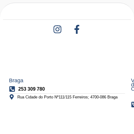
Braga
V
d
C
253 309 780
Rua Cidade do Porto Nº111/115 Ferreiros; 4700-086 Braga