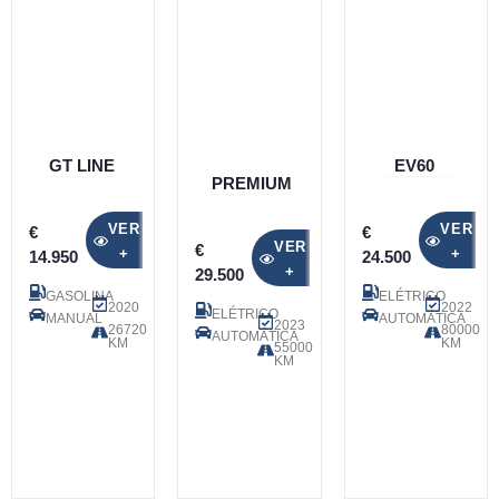
GT LINE
EV60
PREMIUM
VER
VER
€
€
VER
€
+
+
14.950
24.500
+
29.500
GASOLINA
ELÉTRICO
2020
2022
ELÉTRICO
MANUAL
AUTOMÁTICA
2023
26720
80000
AUTOMÁTICA
KM
KM
55000
KM