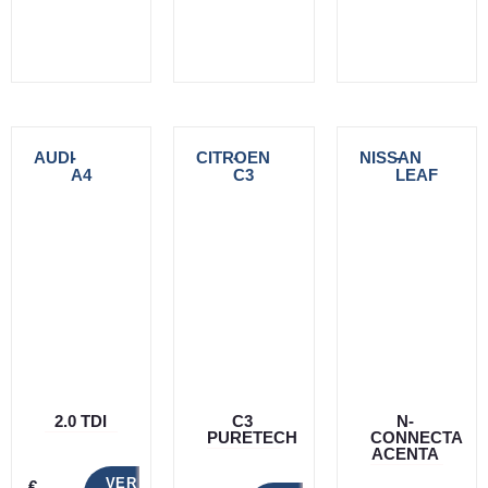
AUDI
-
CITROEN
-
NISSAN
-
A4
C3
LEAF
2.0 TDI
C3
N-
PURETECH
CONNECTA
ACENTA
VER
€