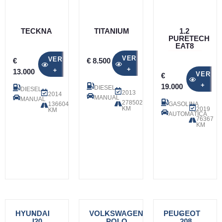
TECKNA
TITANIUM
1.2
PURETECH
EAT8
VER
VER
€
€ 8.500
+
+
13.000
VER
€
+
19.000
DIESEL
DIESEL
2013
2014
MANUAL
MANUAL
278502
136604
GASOLINA
KM
2019
KM
AUTOMÁTICA
76367
KM
HYUNDAI
-
VOLKSWAGEN
-
PEUGEOT
-
I20
POLO
208