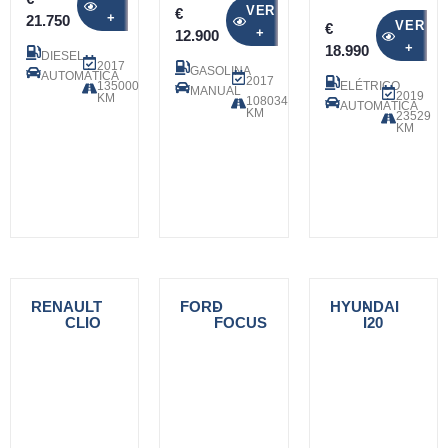
VER
€
+
21.750
VER
€
+
12.900
+
18.990
DIESEL
2017
GASOLINA
AUTOMÁTICA
2017
135000
ELÉTRICO
MANUAL
2019
KM
108034
AUTOMÁTICA
KM
23529
KM
RENAULT
-
FORD
-
HYUNDAI
-
CLIO
FOCUS
I20