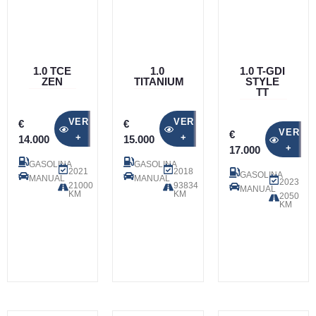
1.0 TCE
1.0
1.0 T-GDI
ZEN
TITANIUM
STYLE
TT
VER
VER
€
€
VER
€
+
+
14.000
15.000
+
17.000
GASOLINA
GASOLINA
2021
2018
GASOLINA
MANUAL
MANUAL
2023
21000
93834
MANUAL
KM
KM
2050
KM