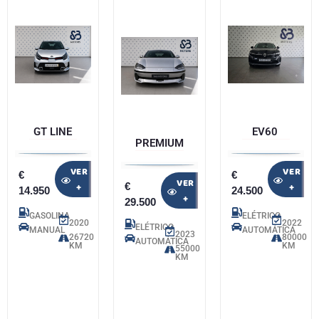
GT LINE
EV60
PREMIUM
VER
VER
€
€
VER
€
+
+
14.950
24.500
+
29.500
GASOLINA
ELÉTRICO
2020
2022
ELÉTRICO
MANUAL
AUTOMÁTICA
2023
26720
80000
AUTOMÁTICA
KM
KM
55000
KM