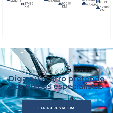
MANUAL
MANUAL
2013
27485
90018
MANUAL
KM
KM
192000
KM
NÃO ENCONTRA O QUE PROCURA?
Diga que carro pretende
aos nossos especialistas
PEDIDO DE VIATURA