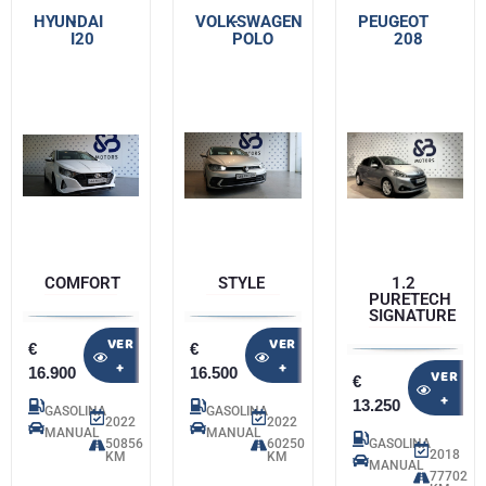
HYUNDAI
-
VOLKSWAGEN
-
PEUGEOT
-
I20
POLO
208
COMFORT
STYLE
1.2
PURETECH
SIGNATURE
VER
VER
€
€
+
+
16.900
16.500
VER
€
+
13.250
GASOLINA
GASOLINA
2022
2022
MANUAL
MANUAL
50856
60250
GASOLINA
2018
KM
KM
MANUAL
77702