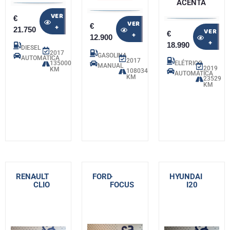
ACENTA
VER
€
VER
€
+
21.750
VER
€
+
12.900
+
18.990
DIESEL
2017
GASOLINA
AUTOMÁTICA
2017
135000
ELÉTRICO
MANUAL
2019
KM
108034
AUTOMÁTICA
KM
23529
KM
RENAULT
-
FORD
-
HYUNDAI
-
CLIO
FOCUS
I20