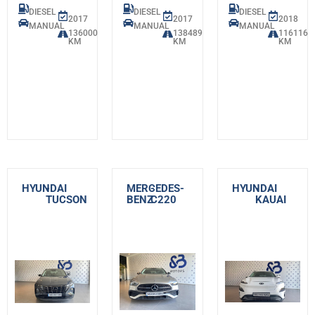
DIESEL
DIESEL
DIESEL
2017
2017
2018
MANUAL
MANUAL
MANUAL
136000
138489
116116
KM
KM
KM
HYUNDAI
-
MERCEDES-
-
HYUNDAI
-
TUCSON
BENZ
C220
KAUAI