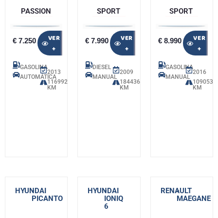
PASSION
SPORT
SPORT
VER
VER
VER
€ 7.250
€ 7.990
€ 8.990
+
+
+
GASOLINA
DIESEL
GASOLINA
2013
2009
2016
AUTOMÁTICA
MANUAL
MANUAL
116992
184436
109053
KM
KM
KM
HYUNDAI
-
HYUNDAI
-
RENAULT
-
PICANTO
IONIQ
MAEGANE
6