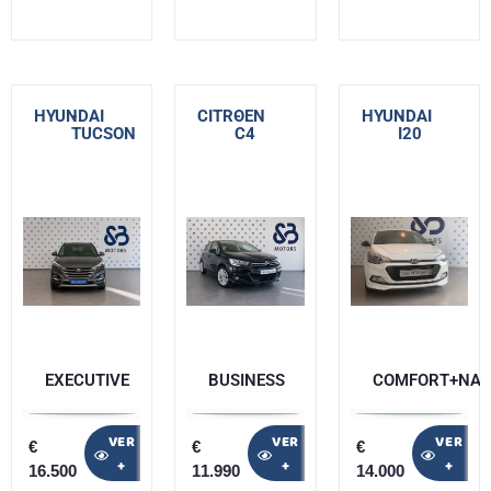
HYUNDAI
-
CITROEN
-
HYUNDAI
-
TUCSON
C4
I20
EXECUTIVE
BUSINESS
COMFORT+NAV
VER
VER
VER
€
€
€
+
+
+
16.500
11.990
14.000