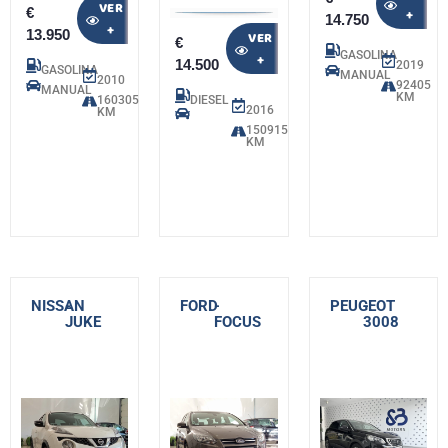
VER
€
+
14.750
+
13.950
VER
€
GASOLINA
+
14.500
2019
GASOLINA
MANUAL
2010
92405
MANUAL
KM
160305
DIESEL
2016
KM
150915
KM
NISSAN
-
FORD
-
PEUGEOT
-
JUKE
FOCUS
3008