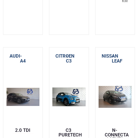
KM
AUDI
-
CITROEN
-
NISSAN
-
A4
C3
LEAF
2.0 TDI
C3
N-
PURETECH
CONNECTA