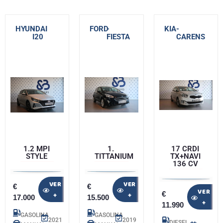
HYUNDAI
-
FORD
-
KIA
-
I20
FIESTA
CARENS
1.2 MPI
1.
17 CRDI
STYLE
TITTANIUM
TX+NAVI
136 CV
VER
VER
€
€
VER
€
+
+
17.000
15.500
+
11.990
GASOLINA
GASOLINA
2021
2019
DIESEL