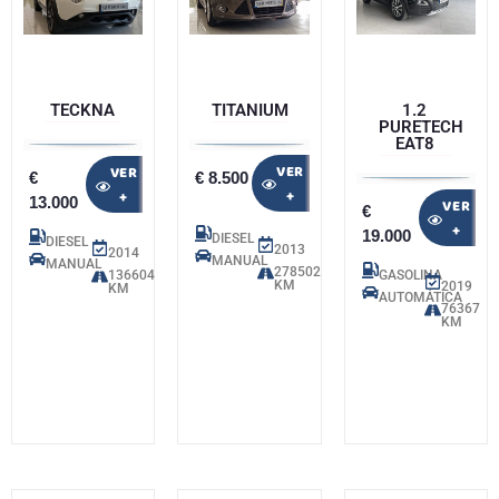
TECKNA
TITANIUM
1.2
PURETECH
EAT8
VER
VER
€
€ 8.500
+
+
13.000
VER
€
+
19.000
DIESEL
DIESEL
2013
2014
MANUAL
MANUAL
278502
136604
GASOLINA
KM
2019
KM
AUTOMÁTICA
76367
KM