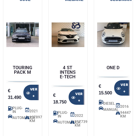
TOURING
4 ST
ONE D
PACK M
INTENS
E-TECH
VER
€
VER
€
+
15.500
VER
€
+
31.490
+
18.750
DIESEL
2016
PLUG-
MANUAL
2021
IN
PLUG-
94447
2022
IN
KM
107897
AUTOMÁTICA
KM
117739
AUTOMÁTICA
KM