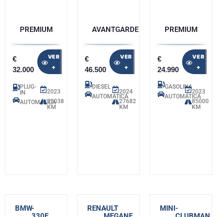
PREMIUM
AVANTGARDE
PREMIUM
VER
VER
VER
€
€
€
+
+
+
32.000
46.500
24.990
PLUG-
DIESEL
GASOLINA
2023
2024
2023
IN
AUTOMÁTICA
AUTOMÁTICA
32038
27682
85000
AUTOMÁTICA
KM
KM
KM
BMW
-
RENAULT
-
MINI
-
330E
MEGANE
CLUBMAN