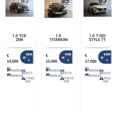
1.0 TCE
1.0
1.0 T-GDI
ZEN
TITANIUM
STYLE TT
VER
VER
VER
€
€
€
+
+
+
14.000
15.000
17.000
GASOLINA
GASOLINA
GASOLINA
2021
2018
2023
MANUAL
MANUAL
MANUAL
21000
93834
2050
KM
KM
KM