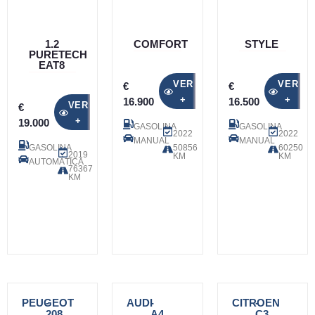
1.2
COMFORT
STYLE
PURETECH
EAT8
VER
VER
€
€
+
+
16.900
16.500
VER
€
+
19.000
GASOLINA
GASOLINA
2022
2022
MANUAL
MANUAL
GASOLINA
50856
60250
2019
KM
KM
AUTOMÁTICA
76367
KM
PEUGEOT
-
AUDI
-
CITROEN
-
208
A4
C3