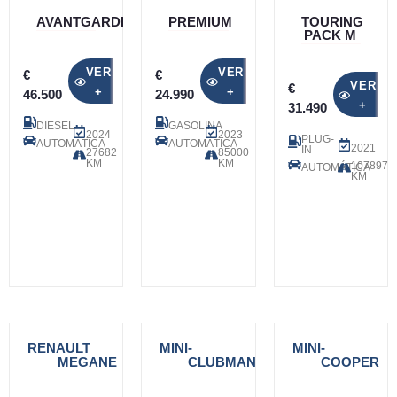
AVANTGARDE
PREMIUM
TOURING
PACK M
VER
VER
€
€
VER
€
+
+
46.500
24.990
+
31.490
DIESEL
GASOLINA
2024
2023
PLUG-
AUTOMÁTICA
AUTOMÁTICA
2021
IN
27682
85000
KM
KM
107897
AUTOMÁTICA
KM
RENAULT
-
MINI
-
MINI
-
MEGANE
CLUBMAN
COOPER