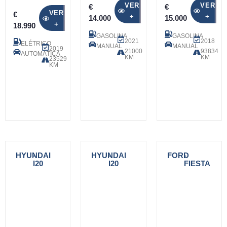
VER
VER
€
€
VER
€
+
+
14.000
15.000
+
18.990
GASOLINA
GASOLINA
2021
2018
ELÉTRICO
MANUAL
MANUAL
2019
21000
93834
AUTOMÁTICA
KM
KM
23529
KM
HYUNDAI
-
HYUNDAI
-
FORD
-
I20
I20
FIESTA