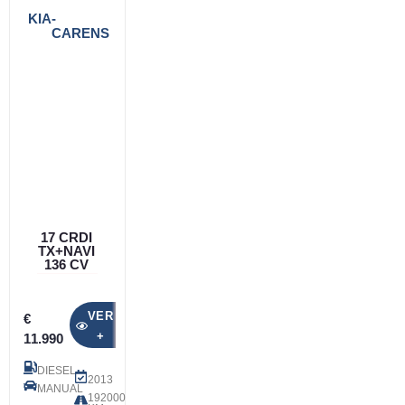
KIA
-
CARENS
17 CRDI
TX+NAVI
136 CV
VER
€
+
11.990
DIESEL
2013
MANUAL
192000