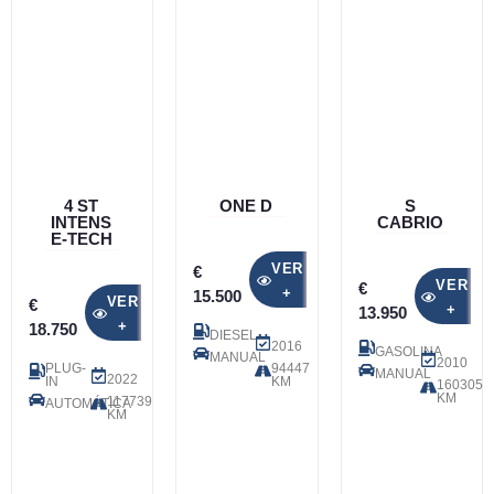
4 ST
ONE D
S
INTENS
CABRIO
E-TECH
VER
€
VER
€
+
15.500
VER
€
+
13.950
+
18.750
DIESEL
2016
GASOLINA
MANUAL
2010
PLUG-
94447
MANUAL
2022
IN
KM
160305
KM
117739
AUTOMÁTICA
KM