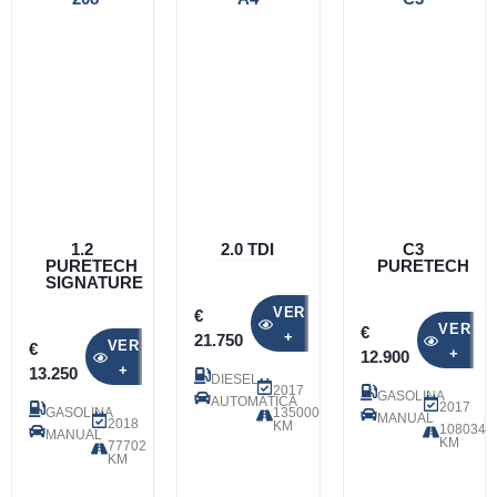
1.2
2.0 TDI
C3
PURETECH
PURETECH
SIGNATURE
VER
€
VER
€
+
21.750
VER
€
+
12.900
+
13.250
DIESEL
2017
GASOLINA
AUTOMÁTICA
2017
GASOLINA
135000
MANUAL
2018
KM
108034
MANUAL
KM
77702
KM