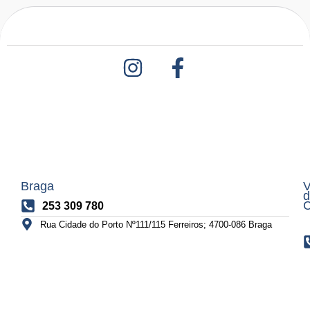
Braga
V
d
C
253 309 780
Rua Cidade do Porto Nº111/115 Ferreiros; 4700-086 Braga