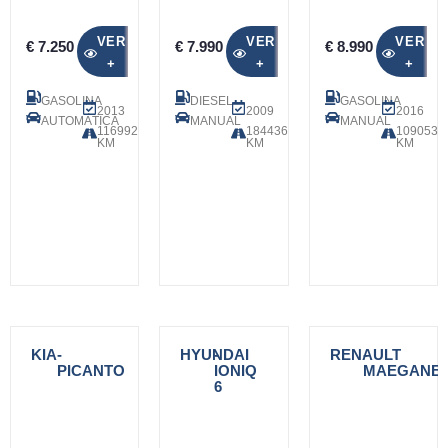
VER
VER
VER
€ 7.250
€ 7.990
€ 8.990
+
+
+
GASOLINA
DIESEL
GASOLINA
2013
2009
2016
AUTOMÁTICA
MANUAL
MANUAL
116992
184436
109053
KM
KM
KM
KIA
-
HYUNDAI
-
RENAULT
-
PICANTO
IONIQ
MAEGANE
6