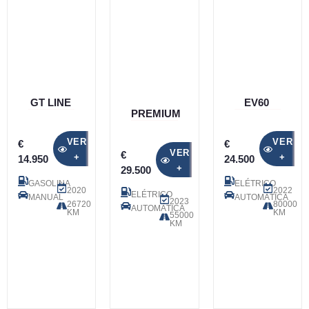
GT LINE
EV60
PREMIUM
VER
VER
€
€
VER
€
+
+
14.950
24.500
+
29.500
GASOLINA
ELÉTRICO
2020
2022
ELÉTRICO
MANUAL
AUTOMÁTICA
2023
26720
80000
AUTOMÁTICA
KM
KM
55000
KM