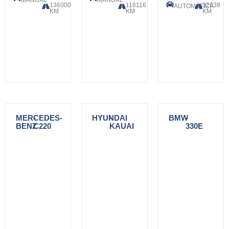
MANUAL
MANUAL
136000
116116
32038
AUTOMÁTICA
KM
KM
KM
MERCEDES-
-
HYUNDAI
-
BMW
-
BENZ
C220
KAUAI
330E