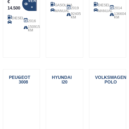
VER
€
GASOLINA
DIESEL
+
14.500
2019
2014
MANUAL
MANUAL
92405
136604
KM
KM
DIESEL
2016
150915
KM
PEUGEOT
-
HYUNDAI
-
VOLKSWAGEN
-
3008
I20
POLO