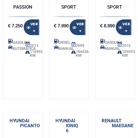
PASSION
SPORT
SPORT
VER
VER
VER
€ 7.250
€ 7.990
€ 8.990
+
+
+
GASOLINA
DIESEL
GASOLINA
2013
2009
2016
AUTOMÁTICA
MANUAL
MANUAL
116992
184436
109053
KM
KM
KM
HYUNDAI
-
HYUNDAI
-
RENAULT
-
PICANTO
IONIQ
MAEGANE
6