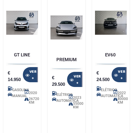
GT LINE
EV60
PREMIUM
VER
VER
€
€
VER
€
+
+
14.950
24.500
+
29.500
GASOLINA
ELÉTRICO
2020
2022
ELÉTRICO
MANUAL
AUTOMÁTICA
2023
26720
80000
AUTOMÁTICA
KM
KM
55000
KM