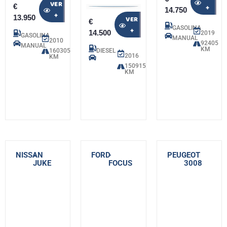
VER
€
+
14.750
+
13.950
VER
€
GASOLINA
+
14.500
2019
GASOLINA
MANUAL
2010
92405
MANUAL
KM
160305
DIESEL
2016
KM
150915
KM
NISSAN
-
FORD
-
PEUGEOT
-
JUKE
FOCUS
3008