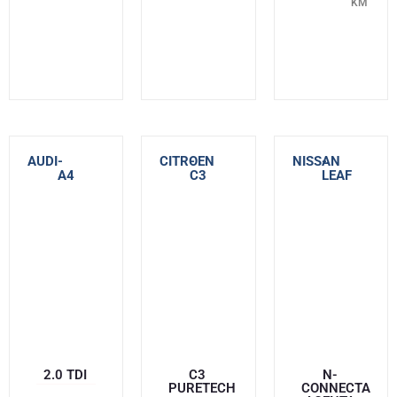
KM
AUDI
-
CITROEN
-
NISSAN
-
A4
C3
LEAF
2.0 TDI
C3
N-
PURETECH
CONNECTA