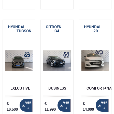
HYUNDAI
-
CITROEN
-
HYUNDAI
-
TUCSON
C4
I20
EXECUTIVE
BUSINESS
COMFORT+NAV
VER
VER
VER
€
€
€
+
+
+
16.500
11.990
14.000