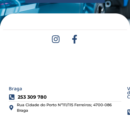
Braga
V
d
C
253 309 780
Rua Cidade do Porto Nº111/115 Ferreiros; 4700-086
Braga