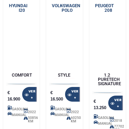
HYUNDAI
-
VOLKSWAGEN
-
PEUGEOT
-
I20
POLO
208
COMFORT
STYLE
1.2
PURETECH
SIGNATURE
VER
VER
€
€
+
+
16.900
16.500
VER
€
+
13.250
GASOLINA
GASOLINA
2022
2022
MANUAL
MANUAL
50856
60250
GASOLINA
2018
KM
KM
MANUAL
77702