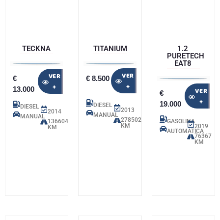
TECKNA
TITANIUM
1.2
PURETECH
EAT8
VER
VER
€
€ 8.500
+
+
13.000
VER
€
+
19.000
DIESEL
DIESEL
2013
2014
MANUAL
MANUAL
278502
136604
GASOLINA
KM
2019
KM
AUTOMÁTICA
76367
KM