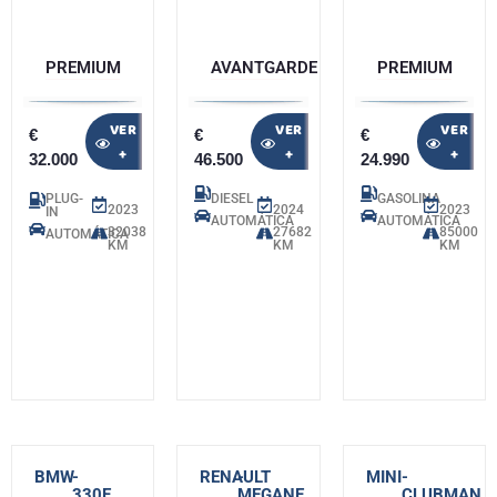
PREMIUM
AVANTGARDE
PREMIUM
VER
VER
VER
€
€
€
+
+
+
32.000
46.500
24.990
PLUG-
DIESEL
GASOLINA
2023
2024
2023
IN
AUTOMÁTICA
AUTOMÁTICA
32038
27682
85000
AUTOMÁTICA
KM
KM
KM
BMW
-
RENAULT
-
MINI
-
330E
MEGANE
CLUBMAN