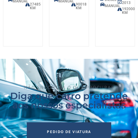
MANUAL
MANUAL
2013
27485
90018
MANUAL
KM
KM
192000
KM
NÃO ENCONTRA O QUE PROCURA?
Diga que carro pretende
aos nossos especialistas
PEDIDO DE VIATURA