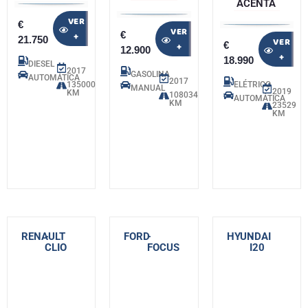
ACENTA
VER
€
VER
€
+
21.750
VER
€
+
12.900
+
18.990
DIESEL
2017
GASOLINA
AUTOMÁTICA
2017
135000
ELÉTRICO
MANUAL
2019
KM
108034
AUTOMÁTICA
KM
23529
KM
RENAULT
-
FORD
-
HYUNDAI
-
CLIO
FOCUS
I20