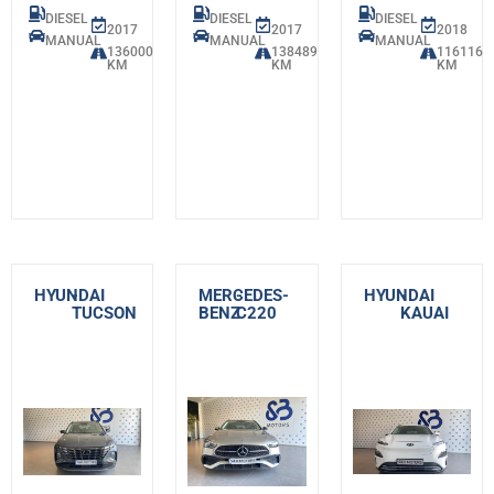
DIESEL
DIESEL
DIESEL
2017
2017
2018
MANUAL
MANUAL
MANUAL
136000
138489
116116
KM
KM
KM
HYUNDAI
-
MERCEDES-
-
HYUNDAI
-
TUCSON
BENZ
C220
KAUAI