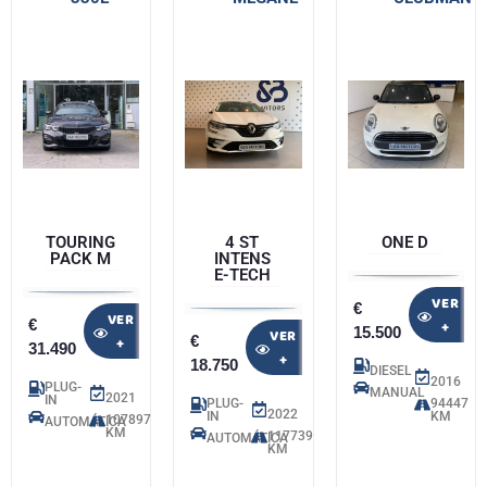
TOURING
4 ST
ONE D
PACK M
INTENS
E-TECH
VER
€
VER
€
+
15.500
VER
€
+
31.490
+
18.750
DIESEL
2016
PLUG-
MANUAL
2021
IN
PLUG-
94447
2022
IN
KM
107897
AUTOMÁTICA
KM
117739
AUTOMÁTICA
KM