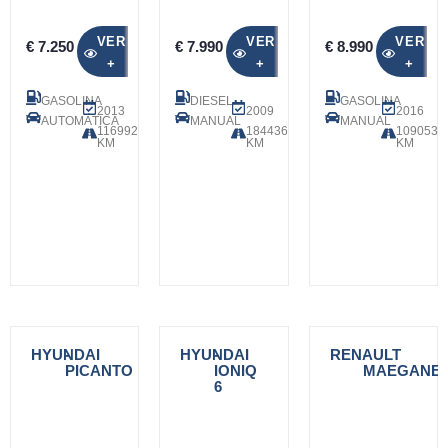
VER
VER
VER
€ 7.250
€ 7.990
€ 8.990
+
+
+
GASOLINA
DIESEL
GASOLINA
2013
2009
2016
AUTOMÁTICA
MANUAL
MANUAL
116992
184436
109053
KM
KM
KM
HYUNDAI
-
HYUNDAI
-
RENAULT
-
PICANTO
IONIQ
MAEGANE
6