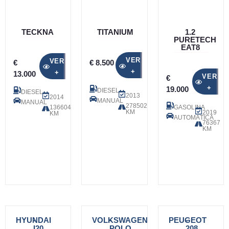
TECKNA
TITANIUM
1.2
PURETECH
EAT8
VER
VER
€
€ 8.500
+
+
13.000
VER
€
+
19.000
DIESEL
DIESEL
2013
2014
MANUAL
MANUAL
278502
136604
GASOLINA
KM
2019
KM
AUTOMÁTICA
76367
KM
HYUNDAI
-
VOLKSWAGEN
-
PEUGEOT
-
I20
POLO
208