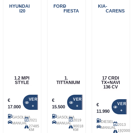
HYUNDAI
-
FORD
-
KIA
-
I20
FIESTA
CARENS
1.2 MPI
1.
17 CRDI
STYLE
TITTANIUM
TX+NAVI
136 CV
VER
VER
€
€
VER
€
+
+
17.000
15.500
+
11.990
GASOLINA
GASOLINA
2021
2019
DIESEL
MANUAL
MANUAL
2013
27485
90018
MANUAL
KM
KM
192000