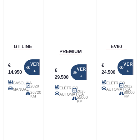
GT LINE
EV60
PREMIUM
VER
VER
€
€
VER
€
+
+
14.950
24.500
+
29.500
GASOLINA
ELÉTRICO
2020
2022
ELÉTRICO
MANUAL
AUTOMÁTICA
2023
26720
80000
AUTOMÁTICA
KM
KM
55000
KM