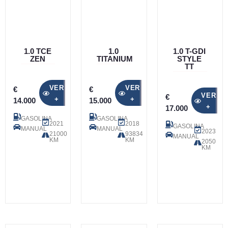
1.0 TCE
1.0
1.0 T-GDI
ZEN
TITANIUM
STYLE
TT
VER
VER
€
€
VER
€
+
+
14.000
15.000
+
17.000
GASOLINA
GASOLINA
2021
2018
GASOLINA
MANUAL
MANUAL
2023
21000
93834
MANUAL
KM
KM
2050
KM