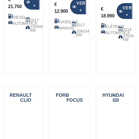
VER
€
+
21.750
VER
€
+
12.900
+
18.990
DIESEL
2017
GASOLINA
AUTOMÁTICA
2017
135000
ELÉTRICO
MANUAL
2019
KM
108034
AUTOMÁTICA
KM
23529
KM
RENAULT
-
FORD
-
HYUNDAI
-
CLIO
FOCUS
I20