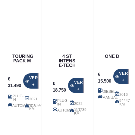
TOURING
4 ST
ONE D
PACK M
INTENS
E-TECH
VER
€
VER
€
+
15.500
VER
€
+
31.490
+
18.750
DIESEL
2016
PLUG-
MANUAL
2021
IN
PLUG-
94447
2022
IN
KM
107897
AUTOMÁTICA
KM
117739
AUTOMÁTICA
KM