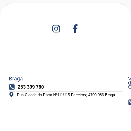
Braga
V
d
C
253 309 780
Rua Cidade do Porto Nº111/115 Ferreiros; 4700-086 Braga