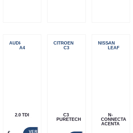
AUDI
-
CITROEN
-
NISSAN
-
A4
C3
LEAF
2.0 TDI
C3
N-
PURETECH
CONNECTA
ACENTA
VER
€