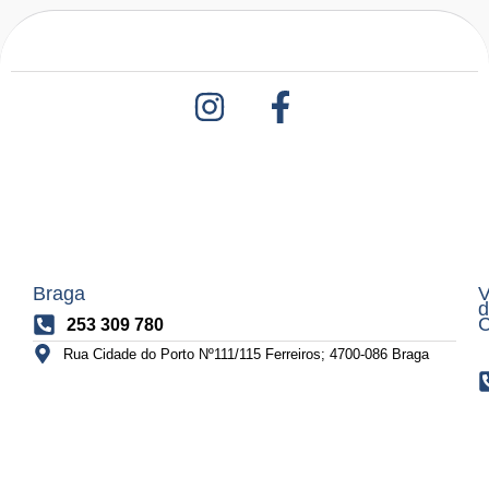
Braga
V
d
C
253 309 780
Rua Cidade do Porto Nº111/115 Ferreiros; 4700-086 Braga