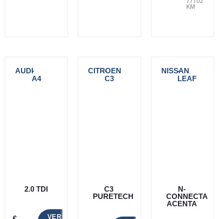
77702
KM
AUDI
-
CITROEN
-
NISSAN
-
A4
C3
LEAF
2.0 TDI
C3
N-
PURETECH
CONNECTA
ACENTA
VER
€