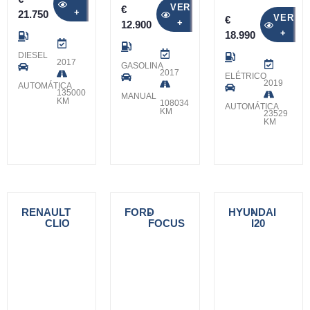
VER
€
+
21.750
VER
€
+
12.900
+
18.990
DIESEL
2017
GASOLINA
2017
ELÉTRICO
2019
AUTOMÁTICA
135000
MANUAL
KM
108034
AUTOMÁTICA
KM
23529
KM
RENAULT
-
FORD
-
HYUNDAI
-
CLIO
FOCUS
I20