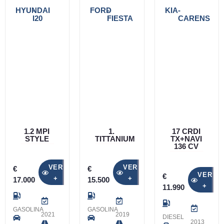
HYUNDAI
-
FORD
-
KIA
-
I20
FIESTA
CARENS
1.2 MPI
1.
17 CRDI
STYLE
TITTANIUM
TX+NAVI
136 CV
VER
VER
€
€
VER
€
+
+
17.000
15.500
+
11.990
GASOLINA
GASOLINA
2021
2019
DIESEL
2013