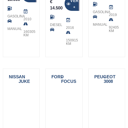
VER
€
+
14.500
GASOLINA
2019
GASOLINA
2010
MANUAL
DIESEL
92405
2016
MANUAL
KM
160305
KM
150915
KM
NISSAN
-
FORD
-
PEUGEOT
-
JUKE
FOCUS
3008