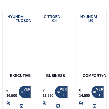
HYUNDAI
-
CITROEN
-
HYUNDAI
-
TUCSON
C4
I20
EXECUTIVE
BUSINESS
COMFORT+NA
VER
VER
VER
€
€
€
+
+
+
16.500
11.990
14.000