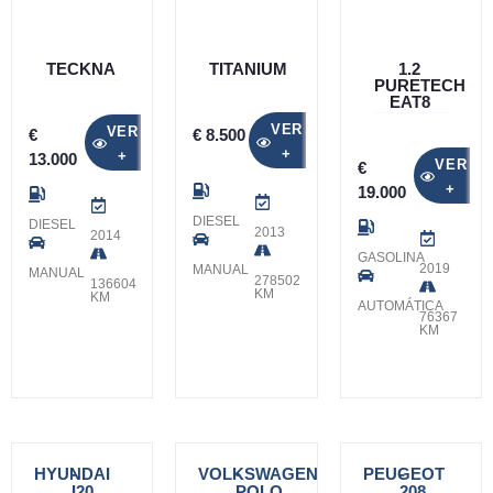
TECKNA
TITANIUM
1.2
PURETECH
EAT8
VER
VER
€
€ 8.500
+
+
13.000
VER
€
+
19.000
DIESEL
DIESEL
2013
2014
GASOLINA
2019
MANUAL
MANUAL
278502
136604
KM
KM
AUTOMÁTICA
76367
KM
HYUNDAI
-
VOLKSWAGEN
-
PEUGEOT
-
I20
POLO
208