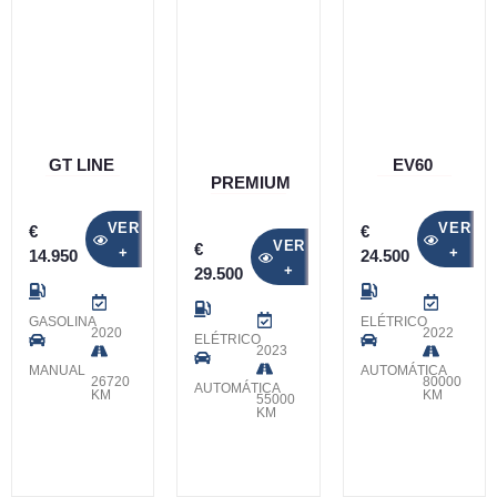
GT LINE
EV60
PREMIUM
VER
VER
€
€
VER
€
+
+
14.950
24.500
+
29.500
GASOLINA
ELÉTRICO
2020
2022
ELÉTRICO
2023
MANUAL
AUTOMÁTICA
26720
80000
AUTOMÁTICA
KM
KM
55000
KM