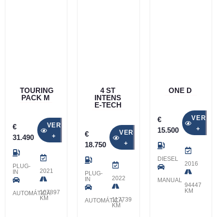
TOURING
4 ST
ONE D
PACK M
INTENS
E-TECH
VER
€
VER
€
+
15.500
VER
€
+
31.490
+
18.750
DIESEL
2016
PLUG-
2021
IN
PLUG-
2022
IN
MANUAL
94447
KM
107897
AUTOMÁTICA
KM
117739
AUTOMÁTICA
KM