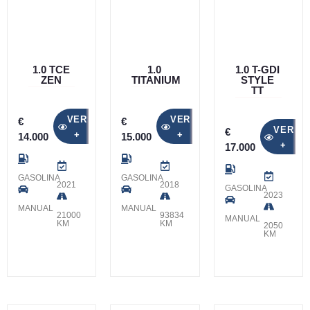
1.0 TCE
1.0
1.0 T-GDI
ZEN
TITANIUM
STYLE
TT
VER
VER
€
€
VER
€
+
+
14.000
15.000
+
17.000
GASOLINA
GASOLINA
2021
2018
GASOLINA
2023
MANUAL
MANUAL
21000
93834
MANUAL
KM
KM
2050
KM