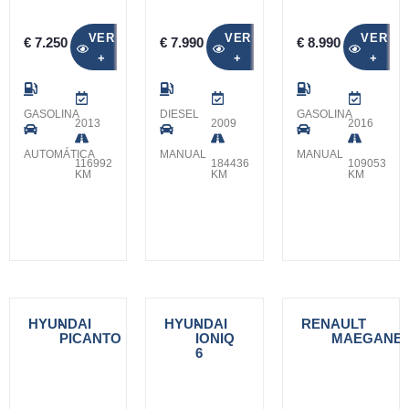
VER
VER
VER
€ 7.250
€ 7.990
€ 8.990
+
+
+
GASOLINA
DIESEL
GASOLINA
2013
2009
2016
AUTOMÁTICA
MANUAL
MANUAL
116992
184436
109053
KM
KM
KM
HYUNDAI
-
HYUNDAI
-
RENAULT
-
PICANTO
IONIQ
MAEGANE
6