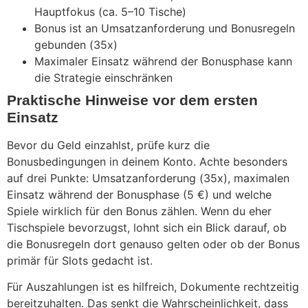
Hauptfokus (ca. 5–10 Tische)
Bonus ist an Umsatzanforderung und Bonusregeln
gebunden (35x)
Maximaler Einsatz während der Bonusphase kann
die Strategie einschränken
Praktische Hinweise vor dem ersten
Einsatz
Bevor du Geld einzahlst, prüfe kurz die
Bonusbedingungen in deinem Konto. Achte besonders
auf drei Punkte: Umsatzanforderung (35x), maximalen
Einsatz während der Bonusphase (5 €) und welche
Spiele wirklich für den Bonus zählen. Wenn du eher
Tischspiele bevorzugst, lohnt sich ein Blick darauf, ob
die Bonusregeln dort genauso gelten oder ob der Bonus
primär für Slots gedacht ist.
Für Auszahlungen ist es hilfreich, Dokumente rechtzeitig
bereitzuhalten. Das senkt die Wahrscheinlichkeit, dass