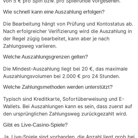
von 5 € pro Spin bzw. pro Spielrunde vorgesehen.
Wie schnell kann eine Auszahlung erfolgen?
Die Bearbeitung hängt von Prüfung und Kontostatus ab.
Nach erfolgreicher Verifizierung wird die Auszahlung in
der Regel zügig bearbeitet, kann aber je nach
Zahlungsweg variieren.
Welche Auszahlungsgrenzen gelten?
Die Mindest-Auszahlung liegt bei 20 €, das maximale
Auszahlungsvolumen bei 2.000 € pro 24 Stunden.
Welche Zahlungsmethoden werden unterstützt?
Typisch sind Kreditkarte, Sofortüberweisung und E-
Wallets. Bei Auszahlungen kann es sein, dass zuerst auf
den ursprünglichen Zahlungsweg zurückgezahlt wird.
Gibt es Live-Casino-Spiele?
Ja, Live-Spiele sind vorhanden, die Anzahl liegt grob bei