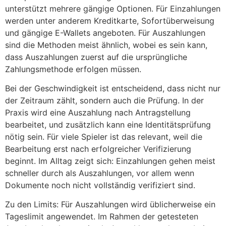
unterstützt mehrere gängige Optionen. Für Einzahlungen
werden unter anderem Kreditkarte, Sofortüberweisung
und gängige E-Wallets angeboten. Für Auszahlungen
sind die Methoden meist ähnlich, wobei es sein kann,
dass Auszahlungen zuerst auf die ursprüngliche
Zahlungsmethode erfolgen müssen.
Bei der Geschwindigkeit ist entscheidend, dass nicht nur
der Zeitraum zählt, sondern auch die Prüfung. In der
Praxis wird eine Auszahlung nach Antragstellung
bearbeitet, und zusätzlich kann eine Identitätsprüfung
nötig sein. Für viele Spieler ist das relevant, weil die
Bearbeitung erst nach erfolgreicher Verifizierung
beginnt. Im Alltag zeigt sich: Einzahlungen gehen meist
schneller durch als Auszahlungen, vor allem wenn
Dokumente noch nicht vollständig verifiziert sind.
Zu den Limits: Für Auszahlungen wird üblicherweise ein
Tageslimit angewendet. Im Rahmen der getesteten