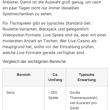
Anbieter. Damit ist die Auswahl groß genug, um nach
ein paar Tagen nicht nur immer dieselben
Spielmechaniken zu sehen.
Für Tischspieler gibt es typisches Standard-Set:
Roulette-Varianten, Blackjack und gelegentlich
Videopoker-Formate. Live-Spiele sind da, aber mit einer
moderaten Anzahl an Tischen. Wer Live-Casino als
Hauptgrund hat, sollte vor der Einzahlung prüfen,
welche Live-Formate gerade verfügbar sind.
Vergleich der wichtigsten Bereiche
Bereich
Ca.
Typische
Umfang
Erwartung
Slots
~350
Große
Spiele
Themenauswahl,
viel Auswahl pro
Gerät